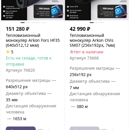
151 280
₽
42 990
₽
Тепловизионный
Тепловизионный
монокуляр Arkon Fors HF35
монокуляр Arkon OVis
(640х512,12 мкм)
SM07 (256x192px, 7мм)
5
Нет в наличии
Есть на складе, готов к
Артикул
73668
отправке
—
Разрешение матрицы
Артикул
76820
256x192 px
—
Разрешение матрицы
—
Диаметр объектива
640x512 px
7 мм
—
Диаметр объектива
Дистанция обнаружения
35 мм
человека
Дистанция обнаружения
—
380 м
человека
—
1653 м