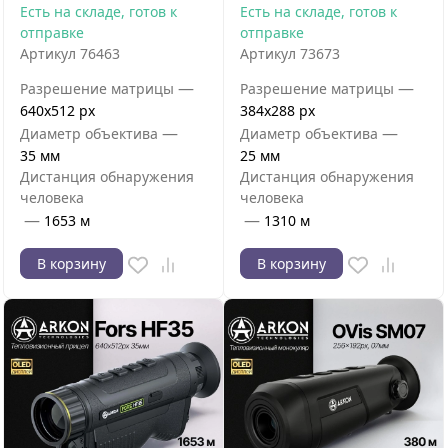
Есть на складе, готов к
Есть на складе, готов к
отправке
отправке
Артикул
76463
Артикул
73673
—
—
Разрешение матрицы
Разрешение матрицы
640x512 px
384x288 px
—
—
Диаметр объектива
Диаметр объектива
35 мм
25 мм
Дистанция обнаружения
Дистанция обнаружения
человека
человека
—
—
1653 м
1310 м
В корзину
В корзину