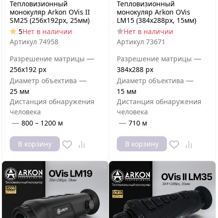
Тепловизионный
Тепловизионный
монокуляр Arkon OVis II
монокуляр Arkon OVis
SM25 (256х192px, 25мм)
LM15 (384x288px, 15мм)
5
Нет в наличии
Нет в наличии
Артикул
74958
Артикул
73671
—
—
Разрешение матрицы
Разрешение матрицы
256x192 px
384x288 px
—
—
Диаметр объектива
Диаметр объектива
25 мм
15 мм
Дистанция обнаружения
Дистанция обнаружения
человека
человека
—
—
800 – 1200 м
710 м
В корзину
В корзину