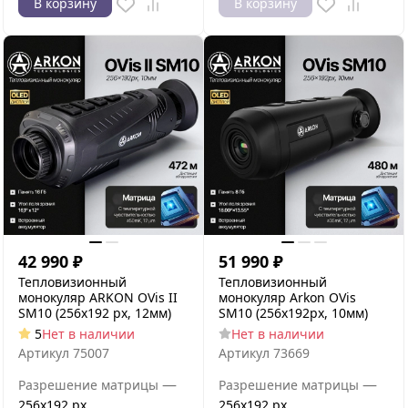
В корзину
В корзину
42 990
₽
51 990
₽
Тепловизионный
Тепловизионный
монокуляр ARKON OVis II
монокуляр Arkon OVis
SM10 (256х192 рх, 12мм)
SM10 (256x192px, 10мм)
5
Нет в наличии
Нет в наличии
Артикул
75007
Артикул
73669
—
—
Разрешение матрицы
Разрешение матрицы
256x192 px
256x192 px