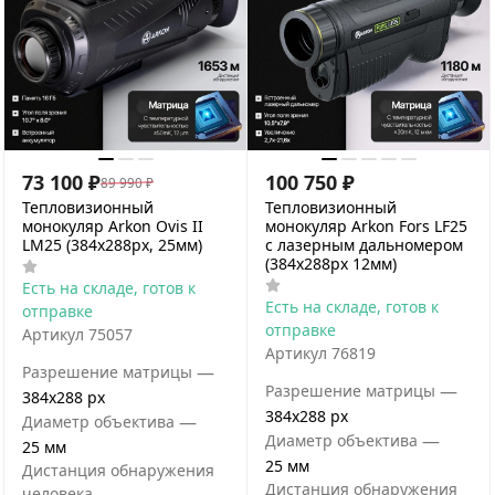
73 100
₽
100 750
₽
89 990
₽
Тепловизионный
Тепловизионный
монокуляр Arkon Ovis II
монокуляр Arkon Fors LF25
LM25 (384x288px, 25мм)
с лазерным дальномером
(384x288px 12мм)
Есть на складе, готов к
Есть на складе, готов к
отправке
отправке
Артикул
75057
Артикул
76819
—
Разрешение матрицы
—
Разрешение матрицы
384x288 px
384x288 px
—
Диаметр объектива
—
Диаметр объектива
25 мм
25 мм
Дистанция обнаружения
Дистанция обнаружения
человека