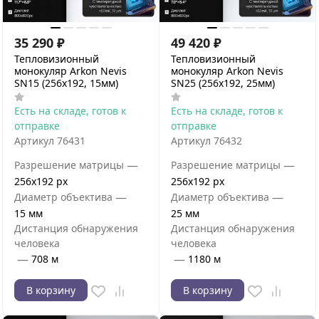
35 290
₽
49 420
₽
Тепловизионный
Тепловизионный
монокуляр Arkon Nevis
монокуляр Arkon Nevis
SN15 (256х192, 15мм)
SN25 (256х192, 25мм)
Есть на складе, готов к
Есть на складе, готов к
отправке
отправке
Артикул
76431
Артикул
76432
—
—
Разрешение матрицы
Разрешение матрицы
256x192 px
256x192 px
—
—
Диаметр объектива
Диаметр объектива
15 мм
25 мм
Дистанция обнаружения
Дистанция обнаружения
человека
человека
—
—
708 м
1180 м
В корзину
В корзину