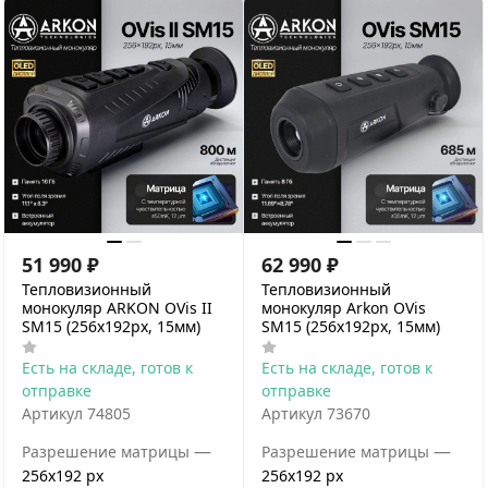
51 990
₽
62 990
₽
Тепловизионный
Тепловизионный
монокуляр ARKON OVis II
монокуляр Arkon OVis
SM15 (256x192px, 15мм)
SM15 (256x192px, 15мм)
Есть на складе, готов к
Есть на складе, готов к
отправке
отправке
Артикул
74805
Артикул
73670
—
—
Разрешение матрицы
Разрешение матрицы
256x192 px
256x192 px