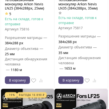
монокуляр Arkon Nevis
монокуляр Arkon Nevis
LN25 (384х288px, 25мм)
LN35 (384х288px, 35мм)
5
Есть на складе, готов к
Есть на складе, готов к
отправке
отправке
Артикул
75817
Артикул
75816
—
Разрешение матрицы
—
Разрешение матрицы
384x288 px
384x288 px
—
Диаметр объектива
—
Диаметр объектива
35 мм
25 мм
Дистанция обнаружения
Дистанция обнаружения
человека
человека
—
1653 м
—
1180 м
В корзину
В корзину
- 19%
ВЫГОДА
16 890
₽