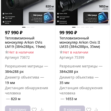
97 990
₽
99 990
₽
Тепловизионный
Тепловизионный
монокуляр Arkon OVis
монокуляр Arkon Ovis II
LM19 (384x288px, 19мм)
LM35 (384x288px, 35мм)
Нет в наличии
Нет в наличии
Артикул
73672
Артикул
75399
—
—
Разрешение матрицы
Разрешение матрицы
384x288 px
384x288 px
—
—
Диаметр объектива
Диаметр объектива
19 мм
35 мм
Дистанция обнаружения
Дистанция обнаружения
человека
человека
—
—
820 м
1653 м
В корзину
В корзину