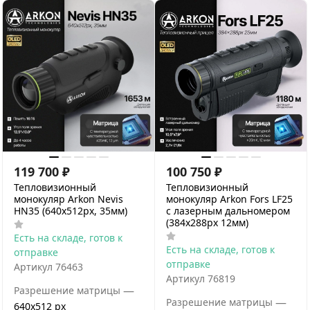
119 700
₽
100 750
₽
Тепловизионный
Тепловизионный
монокуляр Arkon Nevis
монокуляр Arkon Fors LF25
HN35 (640х512px, 35мм)
с лазерным дальномером
(384x288px 12мм)
Есть на складе, готов к
Есть на складе, готов к
отправке
отправке
Артикул
76463
Артикул
76819
—
Разрешение матрицы
—
Разрешение матрицы
640x512 px