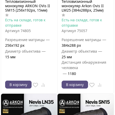
Тепловизионный
Тепловизионный
монокуляр ARKON OVis II
монокуляр Arkon Ovis II
SM15 (256x192px, 15мм)
LM25 (384x288px, 25мм)
Есть на складе, готов к
Есть на складе, готов к
отправке
отправке
Артикул
74805
Артикул
75057
—
—
Разрешение матрицы
Разрешение матрицы
256x192 px
384x288 px
—
—
Диаметр объектива
Диаметр объектива
15 мм
25 мм
Дистанция обнаружения
человека
—
1180
В корзину
В корзину