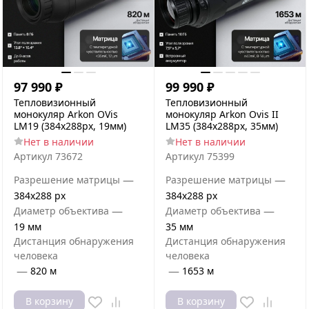
97 990
₽
99 990
₽
Тепловизионный
Тепловизионный
монокуляр Arkon OVis
монокуляр Arkon Ovis II
LM19 (384x288px, 19мм)
LM35 (384x288px, 35мм)
Нет в наличии
Нет в наличии
Артикул
73672
Артикул
75399
—
—
Разрешение матрицы
Разрешение матрицы
384x288 px
384x288 px
—
—
Диаметр объектива
Диаметр объектива
19 мм
35 мм
Дистанция обнаружения
Дистанция обнаружения
человека
человека
—
—
820 м
1653 м
В корзину
В корзину