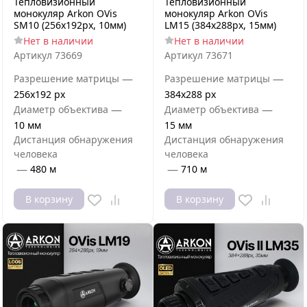
Тепловизионный
Тепловизионный
монокуляр Arkon OVis
монокуляр Arkon OVis
SM10 (256x192px, 10мм)
LM15 (384x288px, 15мм)
Нет в наличии
Нет в наличии
Артикул
73669
Артикул
73671
—
—
Разрешение матрицы
Разрешение матрицы
256x192 px
384x288 px
—
—
Диаметр объектива
Диаметр объектива
10 мм
15 мм
Дистанция обнаружения
Дистанция обнаружения
человека
человека
—
—
480 м
710 м
В корзину
В корзину