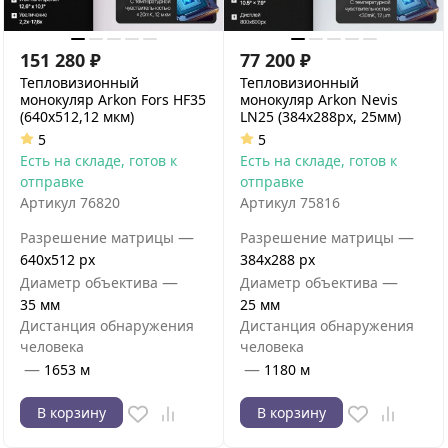
151 280
₽
77 200
₽
Тепловизионный
Тепловизионный
монокуляр Arkon Fors HF35
монокуляр Arkon Nevis
(640х512,12 мкм)
LN25 (384х288px, 25мм)
5
5
Есть на складе, готов к
Есть на складе, готов к
отправке
отправке
Артикул
76820
Артикул
75816
—
—
Разрешение матрицы
Разрешение матрицы
640x512 px
384x288 px
—
—
Диаметр объектива
Диаметр объектива
35 мм
25 мм
Дистанция обнаружения
Дистанция обнаружения
человека
человека
—
—
1653 м
1180 м
В корзину
В корзину