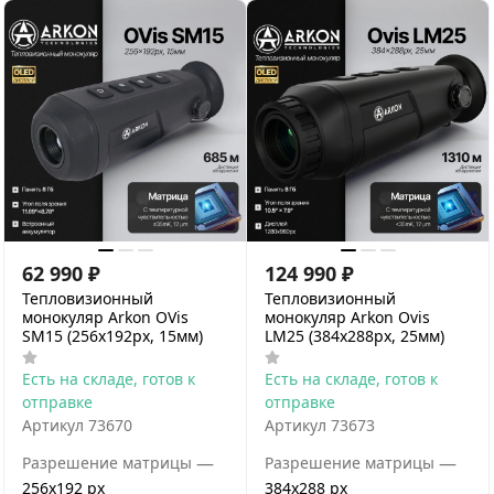
62 990
₽
124 990
₽
Тепловизионный
Тепловизионный
монокуляр Arkon OVis
монокуляр Arkon Ovis
SM15 (256x192px, 15мм)
LM25 (384x288px, 25мм)
Есть на складе, готов к
Есть на складе, готов к
отправке
отправке
Артикул
73670
Артикул
73673
—
—
Разрешение матрицы
Разрешение матрицы
256x192 px
384x288 px