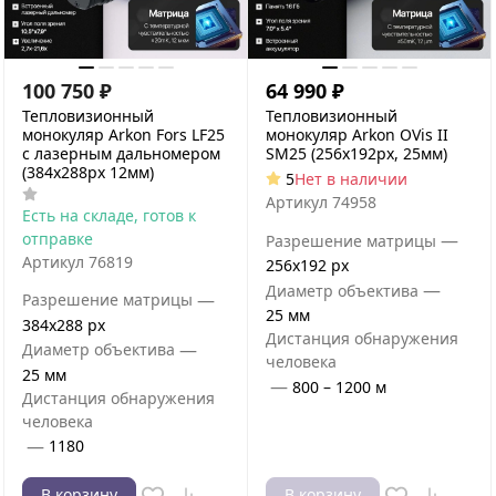
100 750
₽
64 990
₽
Тепловизионный
Тепловизионный
монокуляр Arkon Fors LF25
монокуляр Arkon OVis II
с лазерным дальномером
SM25 (256х192px, 25мм)
(384x288px 12мм)
5
Нет в наличии
Артикул
74958
Есть на складе, готов к
отправке
—
Разрешение матрицы
Артикул
76819
256x192 px
—
Диаметр объектива
—
Разрешение матрицы
25 мм
384x288 px
Дистанция обнаружения
—
Диаметр объектива
человека
25 мм
—
800 – 1200 м
Дистанция обнаружения
человека
—
1180
В корзину
В корзину