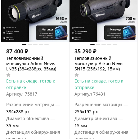
87 400
₽
35 290
₽
Тепловизионный
Тепловизионный
монокуляр Arkon Nevis
монокуляр Arkon Nevis
LN35 (384х288px, 35мм)
SN15 (256х192, 15мм)
Есть на складе, готов к
Есть на складе, готов к
отправке
отправке
Артикул
75817
Артикул
76431
—
—
Разрешение матрицы
Разрешение матрицы
384x288 px
256x192 px
—
—
Диаметр объектива
Диаметр объектива
35 мм
15 мм
Дистанция обнаружения
Дистанция обнаружения
человека
человека