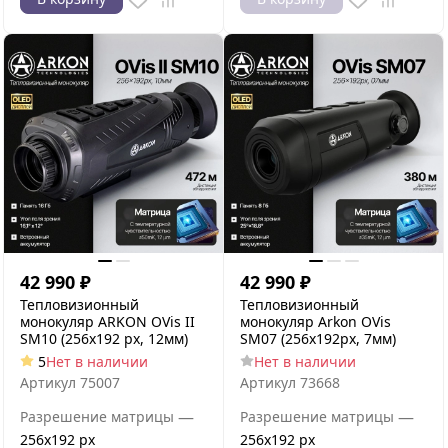
42 990
₽
42 990
₽
Тепловизионный
Тепловизионный
монокуляр ARKON OVis II
монокуляр Arkon OVis
SM10 (256х192 рх, 12мм)
SM07 (256x192px, 7мм)
5
Нет в наличии
Нет в наличии
Артикул
75007
Артикул
73668
—
—
Разрешение матрицы
Разрешение матрицы
256x192 px
256x192 px