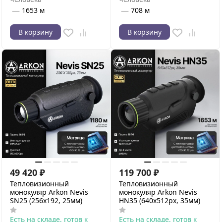
—
—
1653 м
708 м
В корзину
В корзину
49 420
₽
119 700
₽
Тепловизионный
Тепловизионный
монокуляр Arkon Nevis
монокуляр Arkon Nevis
SN25 (256х192, 25мм)
HN35 (640х512px, 35мм)
Есть на складе, готов к
Есть на складе, готов к