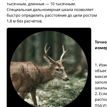
тысячным, длинные — 10 тысячным.
Специальная дальномерная шкала позволяет
быстро определить расстояние до цели ростом
1,8 м без расчётов.
Точно
изме
1. Из
объек
макси
запол
шкалы
2. Есл
распо
под у