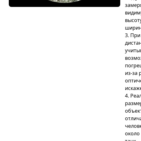
замер
видим
высот
ширин
3. Пр
диста
учиты
возм
погре
из-за 
оптич
искаж
4. Ре
разме
объек
отлич
челов
около 