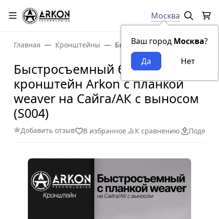
Москва
Ваш город
Москва
?
Главная
Кронштейны
Быстросъемный боковой кронш
Быстросъемный боковой
кронштейн Arkon с планкой
weaver на Сайга/АК с выносом
(S004)
Добавить отзыв
В избранное
К сравнению
Поделит