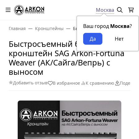
Москва
Ваш город
Москва
?
Главная
Кронштейны
Быстросъемный боковой кронш
Быстросъемный боковой
кронштейн SAG Arkon-Fortuna
Weaver (АК/Сайга/Вепрь) с
выносом
Добавить отзыв
В избранное
К сравнению
Поделит