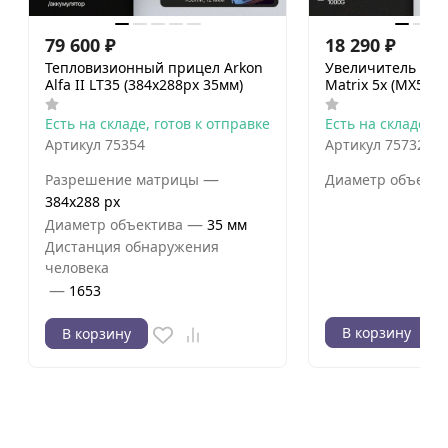
79 600
₽
18 290
₽
Тепловизионный прицел Arkon
Увеличитель (Ма
Alfa II LT35 (384x288px 35мм)
Matrix 5x (MX5X)
Есть на складе, готов к отправке
Есть на складе, г
Артикул
75354
Артикул
75732
—
Разрешение матрицы
Диаметр объекти
384x288 px
—
Диаметр объектива
35 мм
Дистанция обнаружения
человека
—
1653
В корзину
В корзину