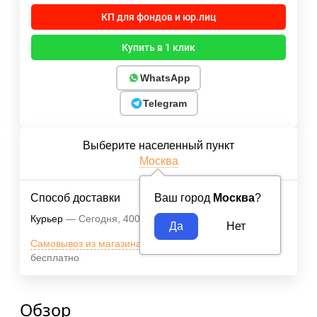
КП для фондов и юр.лиц
Купить в 1 клик
WhatsApp
Telegram
Выберите населенный пункт
Москва
Способ доставки
Ваш город
Москва
?
Курьер
Сегодня
400
₽
Самовывоз из магазина м.ВДНХ
Сегодня
бесплатно
Обзор