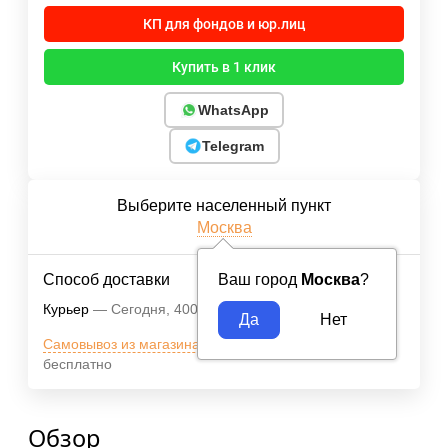
КП для фондов и юр.лиц
Купить в 1 клик
WhatsApp
Telegram
Выберите населенный пункт
Москва
Способ доставки
Ваш город
Москва
?
Курьер
Сегодня
400
₽
Самовывоз из магазина м.ВДНХ
Сегодня
бесплатно
Обзор