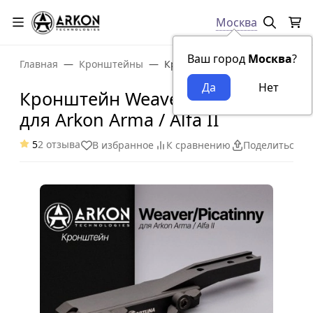
Москва
Ваш город
Москва
?
Главная
Кронштейны
Кронштейн Weaver/Picatinny дл
Кронштейн Weaver/Picatinny
для Arkon Arma / Alfa II
5
2 отзыва
В избранное
К сравнению
Поделиться