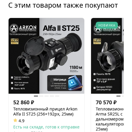
С этим товаром также покупают
НОВИНКА
52 860
₽
70 570
₽
Тепловизионный прицел Arkon
Тепловизионный 
Alfa II ST25 (256×192px, 25мм)
Arma SR25L с ла
дальномером и б
4.9
калькулятором (2
Есть на складе, готов к отправке
25мм)