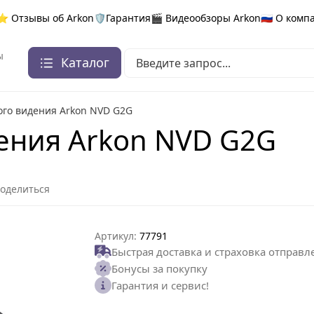
⭐ Отзывы об Arkon
🛡️Гарантия
🎬 Видеообзоры Arkon
🇷🇺 О ком
ы
Каталог
го видения Arkon NVD G2G
ения Arkon NVD G2G
оделиться
Артикул:
77791
Быстрая доставка и страховка отправл
Бонусы за покупку
Гарантия и сервис!