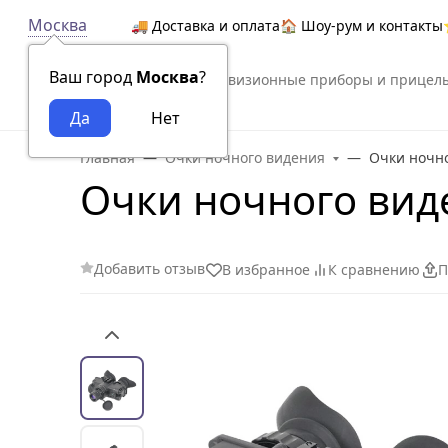
Москва
🚚 Доставка и оплата
🏠 Шоу-рум и контакты
Ваш город
Москва
?
Тепловизионные приборы и прицел
Arkon
Главная
Очки ночного видения
Очки ночно
Очки ночного вид
Добавить отзыв
В избранное
К сравнению
П