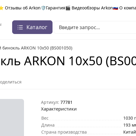
⭐ Отзывы об Arkon
🛡️Гарантия
🎬 Видеообзоры Arkon
🇷🇺 О ком
ы
Каталог
 бинокль ARKON 10x50 (BS001050)
ль ARKON 10x50 (BS00
оделиться
Артикул:
77781
Характеристики
Вес
1030 
Длина
193 м
Страна производства
Кита