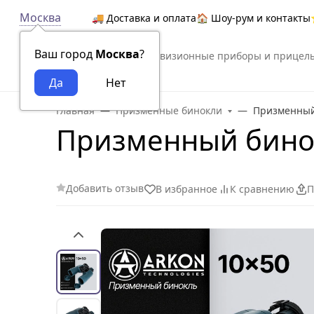
Москва
🚚 Доставка и оплата
🏠 Шоу-рум и контакты
Ваш город
Москва
?
Тепловизионные приборы и прицел
Arkon
Главная
Призменные бинокли
Призменный
Призменный бинок
Добавить отзыв
В избранное
К сравнению
П