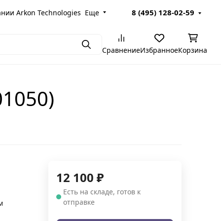
8 (495) 128-02-59
пании Arkon Technologies
Еще
Поиск
Сравнение
Избранное
Корзина
1050)
12 100
₽
г
Есть на складе, готов к
отправке
м
й