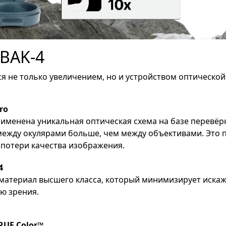
 BAK-4
я не только увеличением, но и устройством оптической
ro
рименена уникальная оптическая схема на базе перевёр
между окулярами больше, чем между объективами. Это
 потери качества изображения.
4
материал высшего класса, который минимизирует иска
ю зрения.
RUE Color™