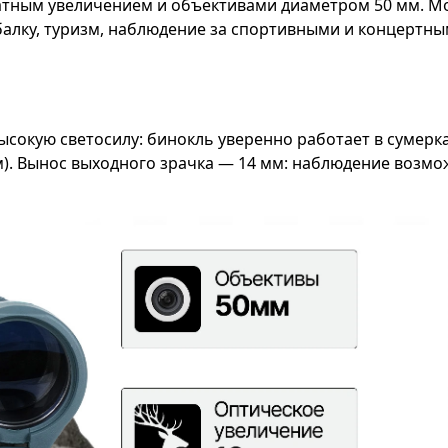
тным увеличением и объективами диаметром 50 мм. Мо
балку, туризм, наблюдение за спортивными и концертн
окую светосилу: бинокль уверенно работает в сумерка
 м). Вынос выходного зрачка — 14 мм: наблюдение возмож