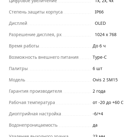
Цифровое увеличение
1x, 2x, 4x
Степень защиты корпуса
IP66
Дисплей
OLED
Разрешение дисплея, px
1024 х 768
Время работы
До 6 ч
Возможность внешнего питания
Type-C
Палитры
6 шт
Модель
Ovis 2 SM15
Гарантия производителя
2 года
Рабочая температура
от -20 до +60 С
Диоптрийная настройка
-6/+4
Водонепроницаемость
да
Удаление выходного зрачка
23 мм