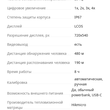
Цифровое увеличение
1x, 2x, 3x, 4x
Степень защиты корпуса
IP67
Дисплей
LCOS
Разрешение дисплея, px
720x540
Видеовыход
есть
Дистанция обнаружения человека
480 м
Дистанция распознавания человека
190 м
Время работы
8 ч
автоматическая,
Калибровка
ручная
Да, обычный
Возможность внешнего питания
powerbank, USB-C
Производитель тепловизионной
Hikmicro
матрицы