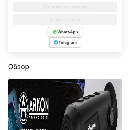
КП для фондов и юр.лиц
Купить в 1 клик
WhatsApp
Telegram
Обзор