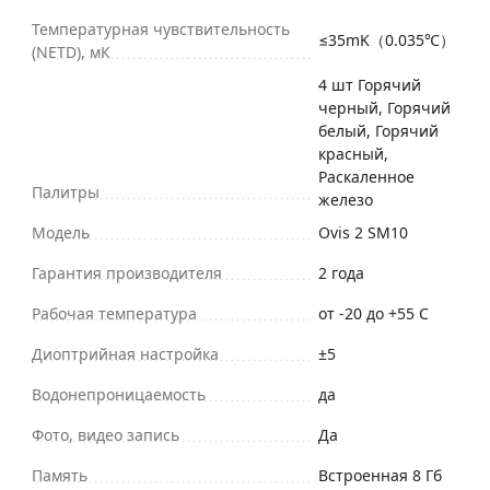
Температурная чувствительность
≤35mK（0.035℃）
(NETD), мК
4 шт Горячий
черный, Горячий
белый, Горячий
красный,
Раскаленное
Палитры
железо
Модель
Ovis 2 SM10
Гарантия производителя
2 года
Рабочая температура
от -20 до +55 C
Диоптрийная настройка
±5
Водонепроницаемость
да
Фото, видео запись
Да
Память
Встроенная 8 Гб