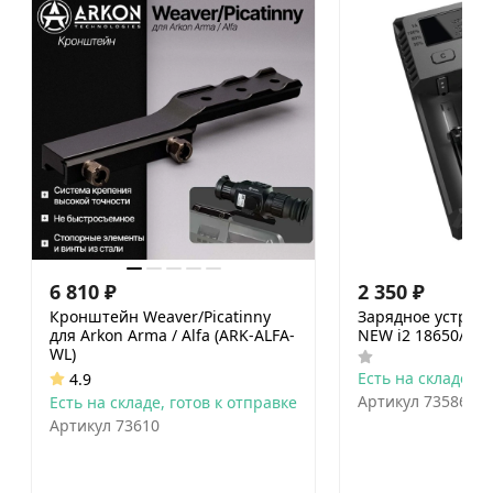
6 810
₽
2 350
₽
Кронштейн Weaver/Picatinny
Зарядное устрой
для Arkon Arma / Alfa (ARK-ALFA-
NEW i2 18650/163
WL)
Есть на складе, г
4.9
Артикул
73586
Есть на складе, готов к отправке
Артикул
73610