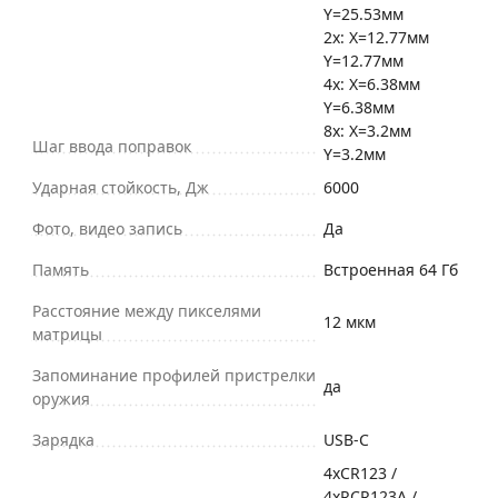
Y=25.53мм
2x: Х=12.77мм
Y=12.77мм
4x: Х=6.38мм
Y=6.38мм
8x: Х=3.2мм
Шаг ввода поправок
Y=3.2мм
Ударная стойкость, Дж
6000
Фото, видео запись
Да
Память
Встроенная 64 Гб
Расстояние между пикселями
12 мкм
матрицы
Запоминание профилей пристрелки
да
оружия
Зарядка
USB-C
4хCR123 /
4хRCR123A /