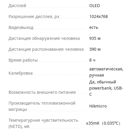
Дисплей
OLED
Разрешение дисплея, px
1024х768
Видеовыход
есть
Дистанция обнаружения человека
935 м
Дистанция распознавания человека
390 м
Время работы
8 ч
автоматическая,
Калибровка
ручная
Да, обычный
powerbank, USB-
Возможность внешнего питания
C
Производитель тепловизионной
Hikmicro
матрицы
Температурная чувствительность
≤35mK（0.035℃）
(NETD), мК