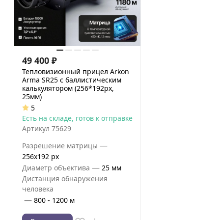
49 400
₽
Тепловизионный прицел Arkon
Arma SR25 с баллистическим
калькулятором (256*192px,
25мм)
5
Есть на складе, готов к отправке
Артикул
75629
—
Разрешение матрицы
256x192 px
—
Диаметр объектива
25 мм
Дистанция обнаружения
человека
—
800 - 1200 м