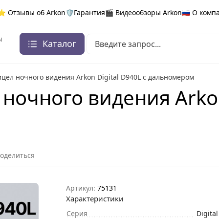
⭐ Отзывы об Arkon
🛡️Гарантия
🎬 Видеообзоры Arkon
🇷🇺 О ком
ы
Каталог
цел ночного видения Arkon Digital D940L с дальномером
очного видения Arkon 
оделиться
Артикул:
75131
Характеристики
Серия
Digital