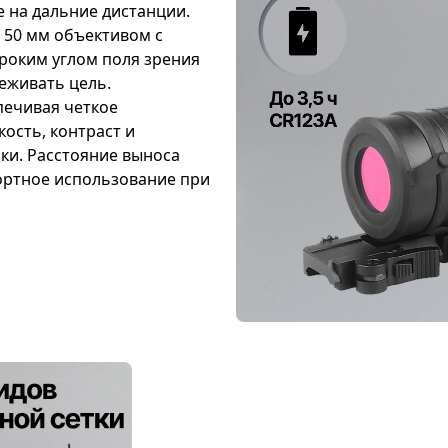
 на дальние дистанции.
н 50 мм объективом с
ироким углом поля зрения
еживать цель.
печивая четкое
ость, контраст и
ки. Расстояние выноса
ортное использование при