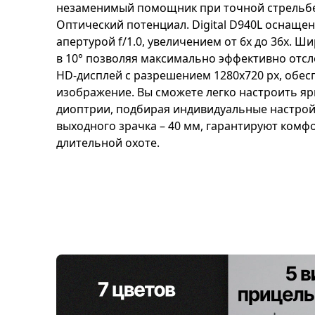
незаменимый помощник при точной стрельбе
Оптический потенциал. Digital D940L оснаще
апертурой f/1.0, увеличением от 6х до 36х. Ш
в 10° позволяя максимально эффективно отсл
HD-дисплей с разрешением 1280x720 px, обес
изображение. Вы сможете легко настроить ярк
диоптрии, подбирая индивидуальные настрой
выходного зрачка – 40 мм, гарантируют комф
длительной охоте.